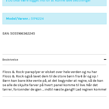
Du skal være logget ind for at kunne lave bestillinger
Model/Varenr.:
51P6224
EAN: 5055166362245
Beskrivelse
Floss & Rock-paraplyer er elsket over hele verden og nu har
Floss & Rock også lavet dem til de store børn fra 6 år og op. !
Børn kan bare ikke vente på, at det begynder at regne, så de kan
se alle de skjulte farver på hvert panel komme til live. Når det
tørrer, forsvinder de igen .... indtil næste gang!!! Lad regnen komme!