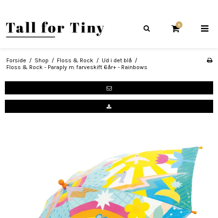
0
Forside
/
Shop
/
Floss & Rock
/
Ud i det blå
/
Floss & Rock - Paraply m. farveskift 6år+ - Rainbows