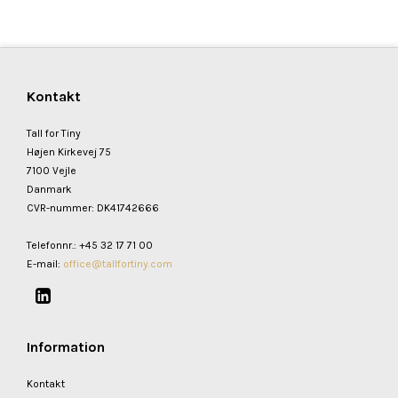
Kontakt
Tall for Tiny
Højen Kirkevej 75
7100 Vejle
Danmark
CVR-nummer
:
DK41742666
Telefonnr.
:
+45 32 17 71 00
E-mail
:
office@tallfortiny.com
Information
Kontakt