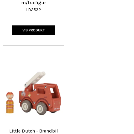
m/træfigur
LD2532
VIS PRODUKT
Little Dutch - Brandbil