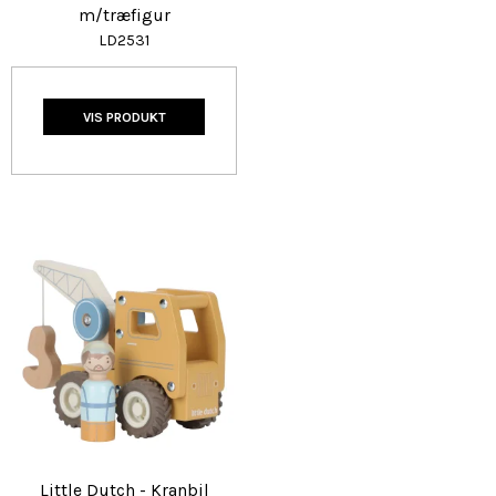
m/træfigur
LD2531
VIS PRODUKT
Little Dutch - Kranbil