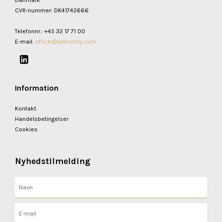
CVR-nummer
:
DK41742666
Telefonnr.
:
+45 32 17 71 00
E-mail
:
office@tallfortiny.com
Information
Kontakt
Handelsbetingelser
Cookies
Nyhedstilmelding