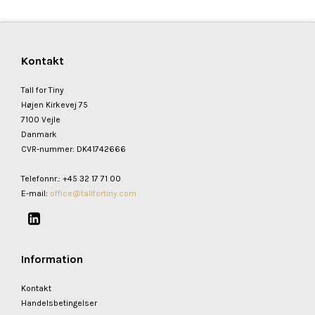
Kontakt
Tall for Tiny
Højen Kirkevej 75
7100 Vejle
Danmark
CVR-nummer
:
DK41742666
Telefonnr.
:
+45 32 17 71 00
E-mail
:
office@tallfortiny.com
Information
Kontakt
Handelsbetingelser