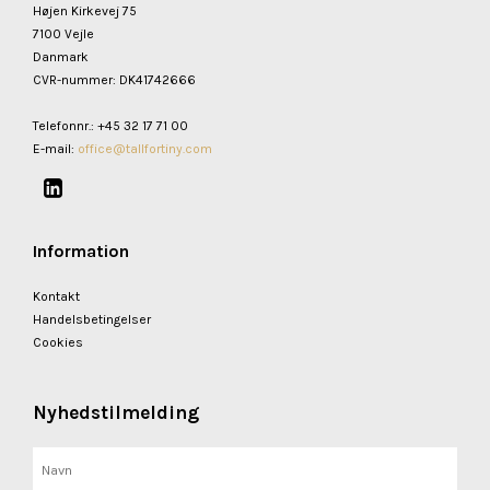
Højen Kirkevej 75
7100 Vejle
Danmark
CVR-nummer
:
DK41742666
Telefonnr.
:
+45 32 17 71 00
E-mail
:
office@tallfortiny.com
Information
Kontakt
Handelsbetingelser
Cookies
Nyhedstilmelding