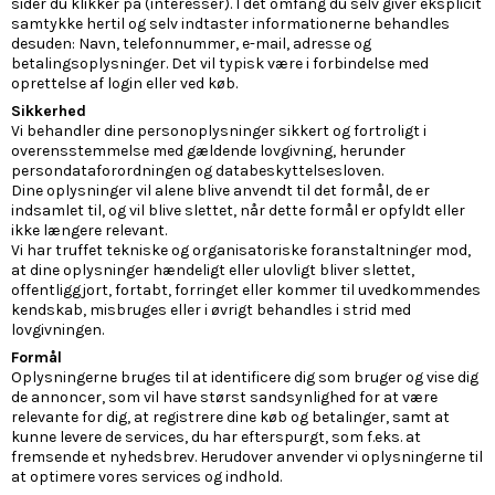
sider du klikker på (interesser). I det omfang du selv giver eksplicit
samtykke hertil og selv indtaster informationerne behandles
desuden: Navn, telefonnummer, e-mail, adresse og
betalingsoplysninger. Det vil typisk være i forbindelse med
oprettelse af login eller ved køb.
Sikkerhed
Vi behandler dine personoplysninger sikkert og fortroligt i
overensstemmelse med gældende lovgivning, herunder
persondataforordningen og databeskyttelsesloven.
Dine oplysninger vil alene blive anvendt til det formål, de er
indsamlet til, og vil blive slettet, når dette formål er opfyldt eller
ikke længere relevant.
Vi har truffet tekniske og organisatoriske foranstaltninger mod,
at dine oplysninger hændeligt eller ulovligt bliver slettet,
offentliggjort, fortabt, forringet eller kommer til uvedkommendes
kendskab, misbruges eller i øvrigt behandles i strid med
lovgivningen.
Formål
Oplysningerne bruges til at identificere dig som bruger og vise dig
de annoncer, som vil have størst sandsynlighed for at være
relevante for dig, at registrere dine køb og betalinger, samt at
kunne levere de services, du har efterspurgt, som f.eks. at
fremsende et nyhedsbrev. Herudover anvender vi oplysningerne til
at optimere vores services og indhold.