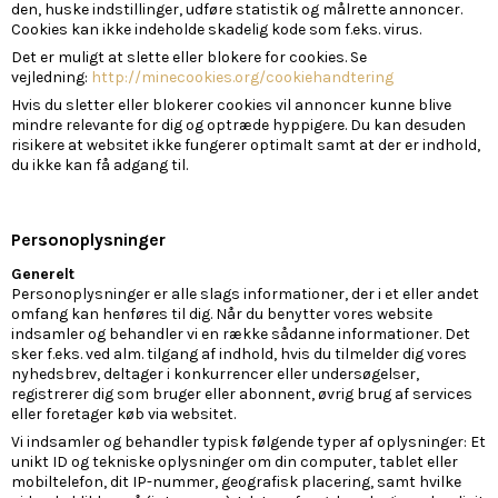
den, huske indstillinger, udføre statistik og målrette annoncer.
Cookies kan ikke indeholde skadelig kode som f.eks. virus.
Det er muligt at slette eller blokere for cookies. Se
vejledning:
http://minecookies.org/cookiehandtering
Hvis du sletter eller blokerer cookies vil annoncer kunne blive
mindre relevante for dig og optræde hyppigere. Du kan desuden
risikere at websitet ikke fungerer optimalt samt at der er indhold,
du ikke kan få adgang til.
Personoplysninger
Generelt
Personoplysninger er alle slags informationer, der i et eller andet
omfang kan henføres til dig. Når du benytter vores website
indsamler og behandler vi en række sådanne informationer. Det
sker f.eks. ved alm. tilgang af indhold, hvis du tilmelder dig vores
nyhedsbrev, deltager i konkurrencer eller undersøgelser,
registrerer dig som bruger eller abonnent, øvrig brug af services
eller foretager køb via websitet.
Vi indsamler og behandler typisk følgende typer af oplysninger: Et
unikt ID og tekniske oplysninger om din computer, tablet eller
mobiltelefon, dit IP-nummer, geografisk placering, samt hvilke