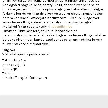
til enhver tid gøre indsigelse mod, at oplysninger anvendes. Du
kan også tilbagekalde dit samtykke til, at der bliver behandlet
oplysninger om dig. Hvis de oplysninger, der behandles om dig, er
forkerte har du ret til at de bliver rettet eller slettet. Henvendelse
herom kan ske til: office@tallfortiny.com. Hvis du vil klage over
vores behandling af dine personoplysninger, har du også
mulighed for at tage kontakt til
Datatilsynet
.
Ønsker du ikke længere, at vi skal behandle dine
personoplysninger, eller at vi skal begrænse behandlingen af dine
personoplysninger, kan du også sende os en anmodning herom
til ovennævnte e-mailadresse.
Udgiver
Websitet ejes og publiceres af:
Tall for Tiny Aps
Andkærvej 19D
7100 Vejle
Telefon:
Email: office@tallfortiny.com