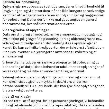
Periode for opbevaring
Oplysningerne opbevares i det tidsrum, der er tilladt i henhold til
lovgivningen, og vi sletter dem, når de ikke længere er nødvendige.
Perioden afhænger af karakteren af oplysningen og baggrunden
for opbevaring. Det er derfor ikke muligt at angive en generel
tidsramme for, hvornår informationer slettes.
Videregivelse af oplysninger
Data om din brug af websitet, hvilke annoncer, du modtager og
evt. klikker på, geografisk placering, køn og alderssegment m.v.
videregives til tredjeparter i det omfang disse oplysninger er
kendt. Du kan se hvilke tredjeparter, der er tale om, i afsnittet om
"Cookies" ovenfor. Oplysningerne anvendes til målretning af
annoncering.
Vi benytter herudover en række tredjeparter til opbevaring og
behandling af data. Disse behandler udelukkende oplysninger på
vores vegne og må ikke anvende dem til egne formål.
Videregivelse af personoplysninger som navn og e-mail m.v. vil
kun ske, hvis du giver samtykke til det. Vi anvender kun
databehandlere i EU eller i lande, der kan give dine oplysninger en
tilstrækkelig beskyttelse.
Indsigt og klager
Du har ret til at få oplyst, hvilke personoplysninger, vi behandler
om dig i et almindeligt format (dataportabilitet). Du kan desuden