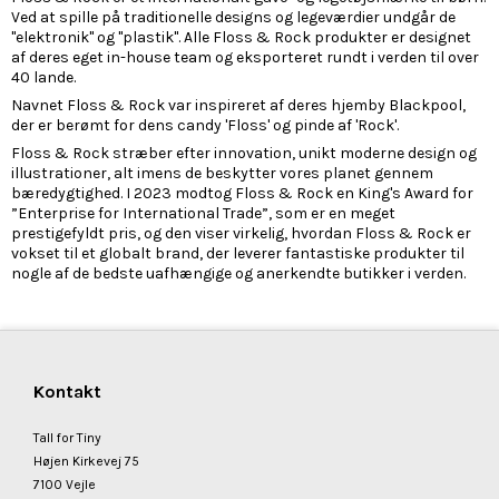
Ved at spille på traditionelle designs og legeværdier undgår de
"elektronik" og "plastik". Alle Floss & Rock produkter er designet
af deres eget in-house team og eksporteret rundt i verden til over
40 lande.
Navnet Floss & Rock var inspireret af deres hjemby Blackpool,
der er berømt for dens candy 'Floss' og pinde af 'Rock'.
Floss & Rock stræber efter innovation, unikt moderne design og
illustrationer, alt imens de beskytter vores planet gennem
bæredygtighed. I 2023 modtog Floss & Rock en King's Award for
”Enterprise for International Trade”, som er en meget
prestigefyldt pris, og den viser virkelig, hvordan Floss & Rock er
vokset til et globalt brand, der leverer fantastiske produkter til
nogle af de bedste uafhængige og anerkendte butikker i verden.
Kontakt
Tall for Tiny
Højen Kirkevej 75
7100 Vejle