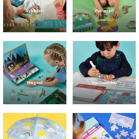
Nyheder!
Puslespil
SHOP NU
SHOP NU
Magnet
Vandtuscher
SHOP NU
SHOP NU