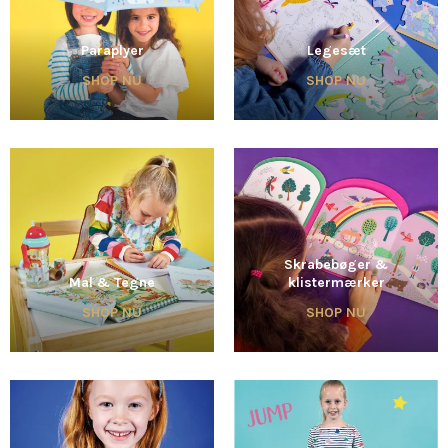
Paraplyer
Legesæt
SHOP NU
SHOP NU
Skrabebøger &
Mal & Tegne
klistermærker
SHOP NU
SHOP NU