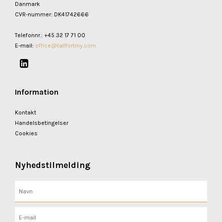
Danmark
CVR-nummer
:
DK41742666
Telefonnr.
:
+45 32 17 71 00
E-mail
:
office@tallfortiny.com
Information
Kontakt
Handelsbetingelser
Cookies
Nyhedstilmelding