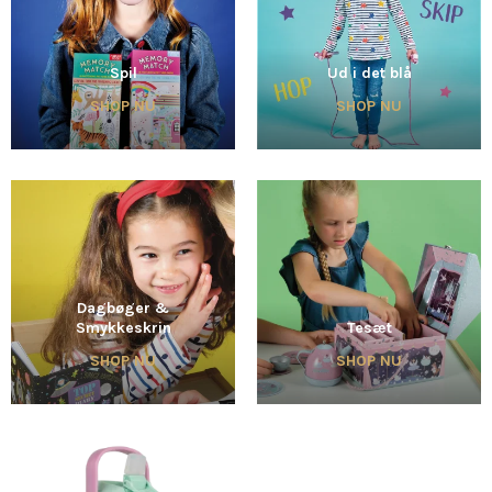
Spil
Ud i det blå
SHOP NU
SHOP NU
Dagbøger &
Smykkeskrin
Tesæt
SHOP NU
SHOP NU