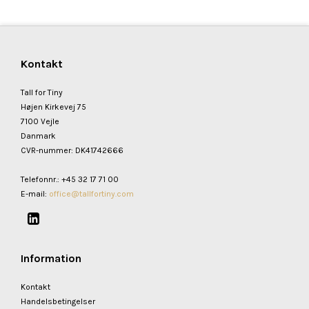
Kontakt
Tall for Tiny
Højen Kirkevej 75
7100 Vejle
Danmark
CVR-nummer
:
DK41742666
Telefonnr.
:
+45 32 17 71 00
E-mail
:
office@tallfortiny.com
Information
Kontakt
Handelsbetingelser