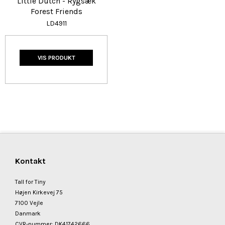
Little Dutch - Rygsæk
Forest Friends
LD4911
VIS PRODUKT
Kontakt
Tall for Tiny
Højen Kirkevej 75
7100 Vejle
Danmark
CVR-nummer
:
DK41742666