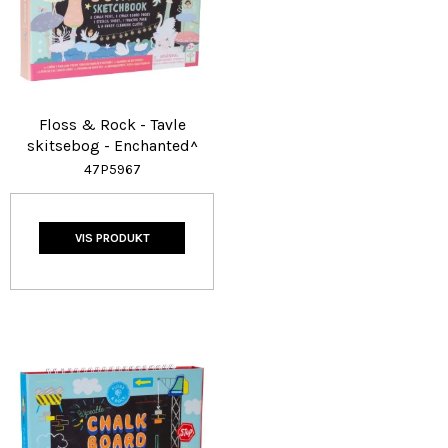
Floss & Rock - Tavle
skitsebog - Enchanted^
47P5967
VIS PRODUKT