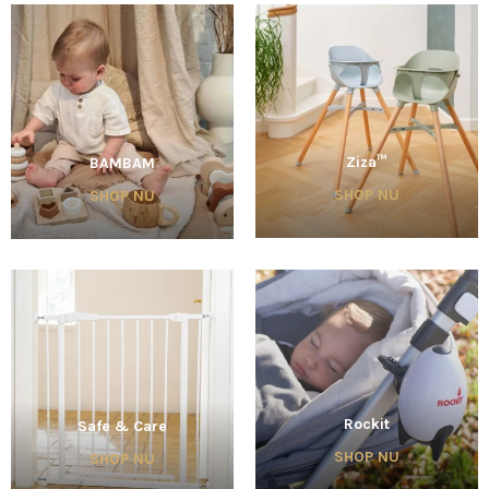
Ziza™
BAMBAM
SHOP NU
SHOP NU
Rockit
Safe & Care
SHOP NU
SHOP NU