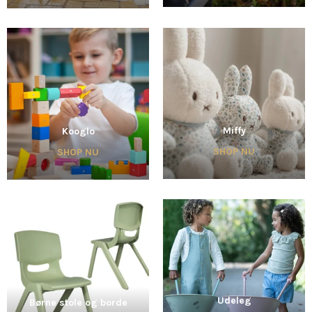
Miffy
Kooglo
SHOP NU
SHOP NU
Udeleg
Børne stole og borde