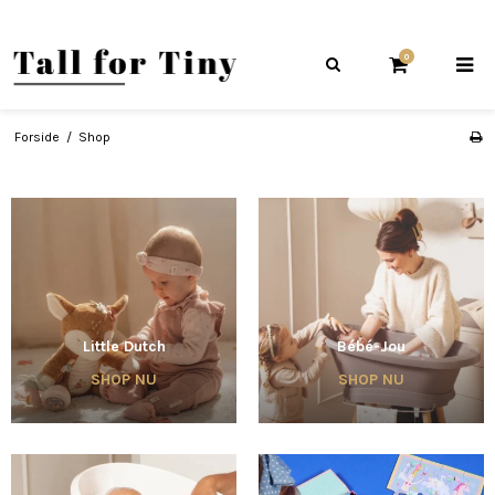
0
Forside
/
Shop
Little Dutch
Bébé-Jou
SHOP NU
SHOP NU