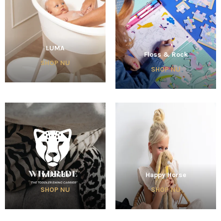
LUMA
Floss & Rock
SHOP NU
SHOP NU
Wildride
Happy Horse
SHOP NU
SHOP NU