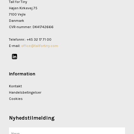
Tall for Tiny
Højen Kirkevej 75
7100 Vejle
Danmark
CVR-nummer
:
DK41742666
Telefonnr.
:
+45 32 17 71 00
E-mail
:
office@tallfortiny.com
Information
Kontakt
Handelsbetingelser
Cookies
Nyhedstilmelding