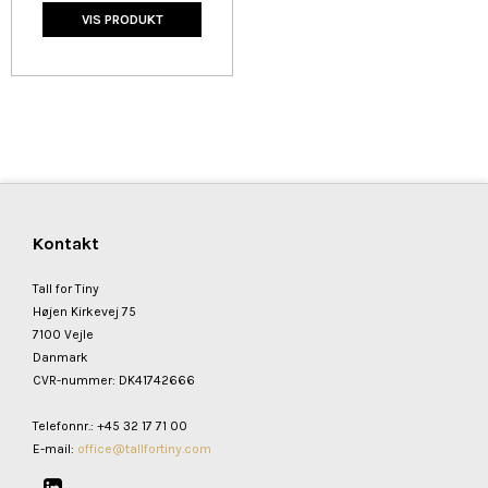
VIS PRODUKT
Kontakt
Tall for Tiny
Højen Kirkevej 75
7100 Vejle
Danmark
CVR-nummer
:
DK41742666
Telefonnr.
:
+45 32 17 71 00
E-mail
:
office@tallfortiny.com