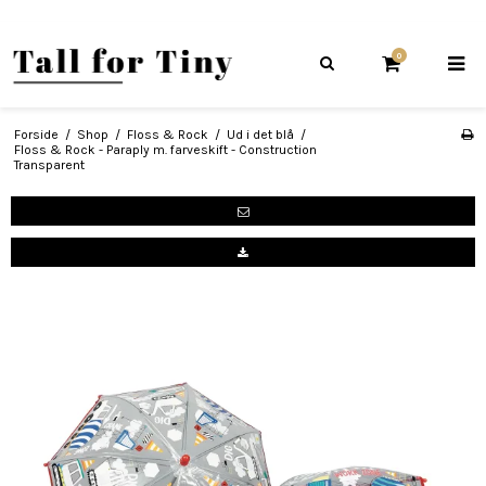
0
Forside
/
Shop
/
Floss & Rock
/
Ud i det blå
/
Floss & Rock - Paraply m. farveskift - Construction
Transparent