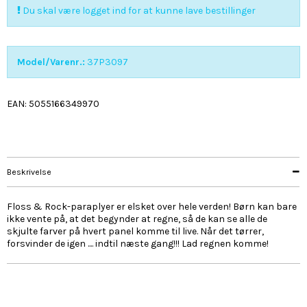
Du skal være logget ind for at kunne lave bestillinger
Model/Varenr.:
37P3097
EAN: 5055166349970
Beskrivelse
Floss & Rock-paraplyer er elsket over hele verden! Børn kan bare
ikke vente på, at det begynder at regne, så de kan se alle de
skjulte farver på hvert panel komme til live. Når det tørrer,
forsvinder de igen .... indtil næste gang!!! Lad regnen komme!