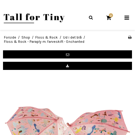
0
Forside
/
Shop
/
Floss & Rock
/
Ud i det blå
/
Floss & Rock - Paraply m. farveskift - Enchanted