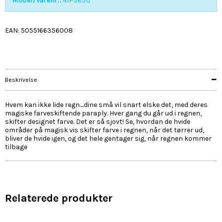
Model/Varenr.:
41P3650
EAN: 5055166356008
Beskrivelse
Hvem kan ikke lide regn....dine små vil snart elske det, med deres
magiske farveskiftende paraply. Hver gang du går ud i regnen,
skifter designet farve. Det er så sjovt! Se, hvordan de hvide
områder på magisk vis skifter farve i regnen, når det tørrer ud,
bliver de hvide igen, og det hele gentager sig, når regnen kommer
tilbage
Relaterede produkter