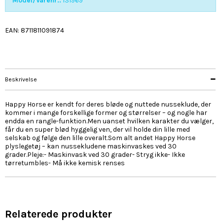
Model/Varenr.:
131969
EAN: 8711811091874
Beskrivelse
Happy Horse er kendt for deres bløde og nuttede nusseklude, der
kommer i mange forskellige former og størrelser – og nogle har
endda en rangle-funktion.Men uanset hvilken karakter du vælger,
får du en super blød hyggelig ven, der vil holde din lille med
selskab og følge den lille overalt.Som alt andet Happy Horse
plyslegetøj – kan nussekludene maskinvaskes ved 30
grader.Pleje:- Maskinvask ved 30 grader- Stryg ikke- Ikke
tørretumbles- Må ikke kemisk renses
Relaterede produkter