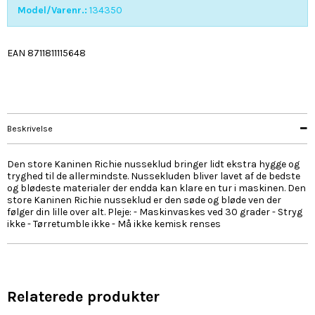
Model/Varenr.:
134350
EAN 8711811115648
Beskrivelse
Den store Kaninen Richie nusseklud bringer lidt ekstra hygge og
tryghed til de allermindste. Nussekluden bliver lavet af de bedste
og blødeste materialer der endda kan klare en tur i maskinen. Den
store Kaninen Richie nusseklud er den søde og bløde ven der
følger din lille over alt. Pleje: - Maskinvaskes ved 30 grader - Stryg
ikke - Tørretumble ikke - Må ikke kemisk renses
Relaterede produkter